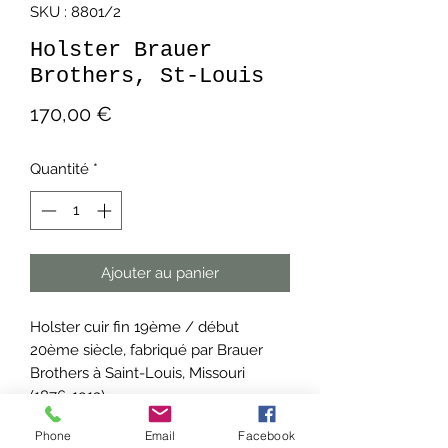
SKU : 8801/2
Holster Brauer
Brothers, St-Louis
Prix
170,00 €
Quantité
*
Ajouter au panier
Holster cuir fin 19ème / début
20ème siècle, fabriqué par Brauer
Brothers à Saint-Louis, Missouri
(1876-1913).
Phone
Email
Facebook
Cuir épais en excellent état ; patte de