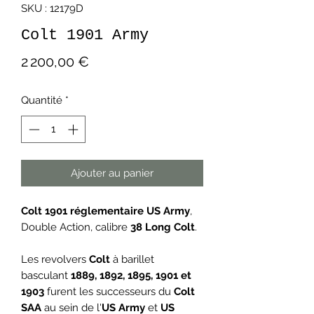
SKU : 12179D
Colt 1901 Army
Prix
2 200,00 €
Quantité
*
Ajouter au panier
Colt 1901 réglementaire US Army
,
Double Action, calibre
38 Long Colt
.
Les revolvers
Colt
à barillet
basculant
1889, 1892, 1895, 1901 et
1903
furent les successeurs du
Colt
SAA
au sein de l'
US Army
et
US