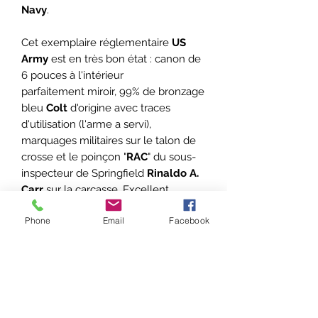
Navy
.
Cet exemplaire réglementaire
US
Army
est en très bon état : canon de
6 pouces à l'intérieur
parfaitement miroir, 99% de bronzage
bleu
Colt
d'origine avec traces
d'utilisation (l'arme a servi),
marquages militaires sur le talon de
crosse et le poinçon "
RAC
" du sous-
inspecteur de Springfield
Rinaldo A.
Carr
sur la carcasse. Excellent
mécanisme et verrouillage de barillet
Phone
Email
Facebook
sans aucun jeu. Plaquettes de crosse
en noyer avec traces d'utilisation.
Beau revolver
Colt
pour la collection
et le tir.