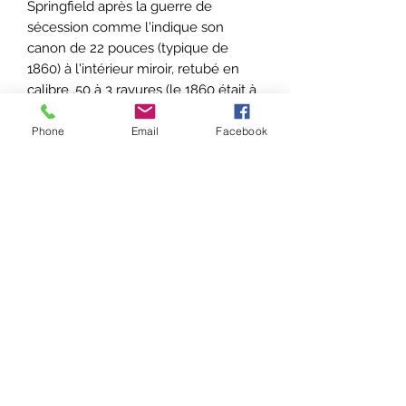
Springfield après la guerre de
sécession comme l'indique son
canon de 22 pouces (typique de
1860) à l'intérieur miroir, retubé en
calibre .50 à 3 rayures (le 1860 était à
l'origine en calibre .52).
Le boîtier de culasse est patiné et les
Phone
Email
Facebook
marquages Spencer sont
partiellement effacés, ce qui est
typique de la modification en arsenal
qui consistait aussi en repolissage et
rejaspage. Le cut-off "Stabler" a aussi
été ajouté en arsenal.
Cette carabine est donc une Spencer
dans son jus et dans un modèle plus
rare que d'habitude en France.
Catégorie